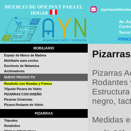
MUEBLES DE OFICINA Y PARA EL
aynmueblesdeo
HOGAR
Av. A
Centr
Sucurs
PRINC
MOBILIARIO
Pizarras
Espejo de Marco de Madera
Mobiliario para cocina
Escritorio de Melamina
Pizarras Ac
Archivadores
NUEVO PRODUCTO
Rodantes y
Rotafolio con Ruedas y Frenos
Trípode Pizarra de Vidrio
Estructura
PIZARRAS CON DISEÑO
negro, tac
Pizarras Giratorias
Pizarra Rodante de Vidrio
PIZARRAS
Medidas es
Tripodes
Rotafolios