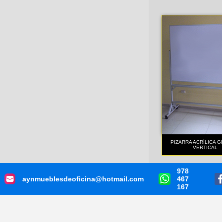
PIZARRA ACRÍLICA G
VERTICAL
978
aynmueblesdeoficina@hotmail.com
467
167