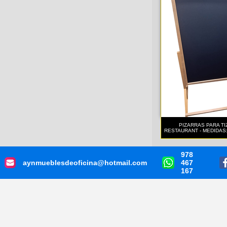
PIZARRAS PARA TI
RESTAURANT - MEDIDAS:
978
aynmueblesdeoficina@hotmail.com
467
167