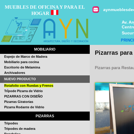
MUEBLES DE OFICINA Y PARA EL
aynmueblesdeo
HOGAR
Av. A
Centr
Sucurs
PRINC
MOBILIARIO
Pizarras para
Espejo de Marco de Madera
Mobiliario para cocina
Pizarras para Resta
Escritorio de Melamina
Archivadores
NUEVO PRODUCTO
Rotafolio con Ruedas y Frenos
Trípode Pizarra de Vidrio
PIZARRAS CON DISEÑO
Pizarras Giratorias
Pizarra Rodante de Vidrio
PIZARRAS
Tripodes
Tripodes de madera