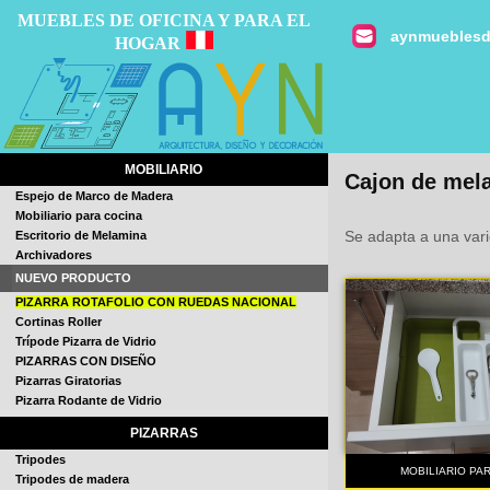
MUEBLES DE OFICINA Y PARA EL
aynmueblesd
HOGAR
MOBILIARIO
Cajon de mel
Espejo de Marco de Madera
Mobiliario para cocina
Se adapta a una var
Escritorio de Melamina
Archivadores
NUEVO PRODUCTO
PIZARRA ROTAFOLIO CON RUEDAS NACIONAL
Cortinas Roller
Trípode Pizarra de Vidrio
PIZARRAS CON DISEÑO
Pizarras Giratorias
Pizarra Rodante de Vidrio
PIZARRAS
Tripodes
MOBILIARIO PAR
Tripodes de madera